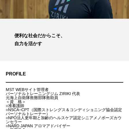
便利な社会だからこそ、
自力を活かす
PROFILE
MST WEBサイト管理者
パーソナルトレーニングジム ZIRIKI 代表
元海上自衛隊救難部隊救助員
＜資 格＞
○准看護師
○NSCA−CPT（国際ストレングス＆コンディショニング協会認定
パーソナルトレーナー）
○NPO法人更年期と加齢のヘルスケア認定シニアメノポーズカウ
ンセラー
○NARD JAPAN アロマアドバイザー