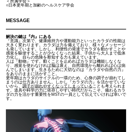
＜所属学会＞
○日本更年期と加齢のヘルスケア学会
MESSAGE
解決の鍵は『内』にある
『意識』次第で、健康維持力や運動能力といったカラダの性能は
大きく変わります。カラダは力を備えており、様々なメッセージ
も発しています。しかし、利便性の発達でカラダを動かすことや
感覚を駆使することが少なくなった結果、子供から大人まで低体
力化し、自らの危険を察知する力も衰えています。
人は『動物』です。動くことを止めればカラダは機能しなくな
り、感覚を使わなければ脳は衰え、自然環境から離れれば心は病
んでしまいます。生きるために大切なのは『カラダや自然の力』
をありのままに活かすこと。
更年期はカラダのサイクルの一環のため、心身の調子が崩れてし
まうのは仕方ありません。しかし『カラダの力』を活かせていな
いから、
調子が崩れやすくなってしまっている
ことも考えられま
す。道具や科学の力に依存しやすい時代だからこそ、備わるカラ
ダの力を活かす重要性をMSTの一員として伝えていければ幸いで
す。