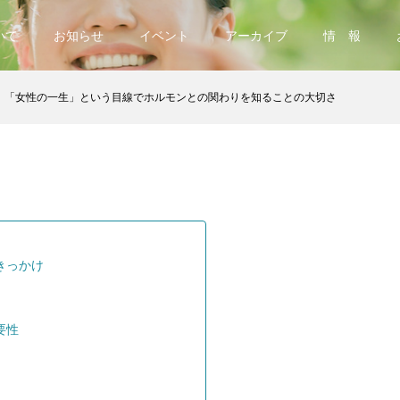
いて
お知らせ
イベント
アーカイブ
情 報
「女性の一生」という目線でホルモンとの関わりを知ることの大切さ
きっかけ
要性