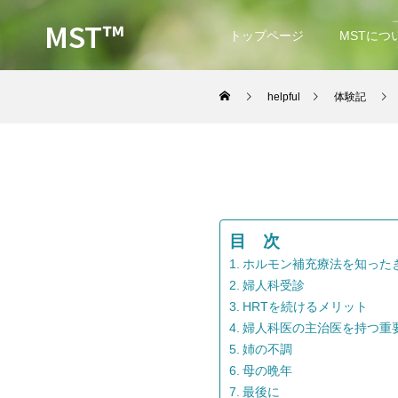
MST™
トップページ
MSTにつ
helpful
体験記
目 次
ホルモン補充療法を知った
婦人科受診
HRTを続けるメリット
婦人科医の主治医を持つ重
姉の不調
母の晩年
最後に