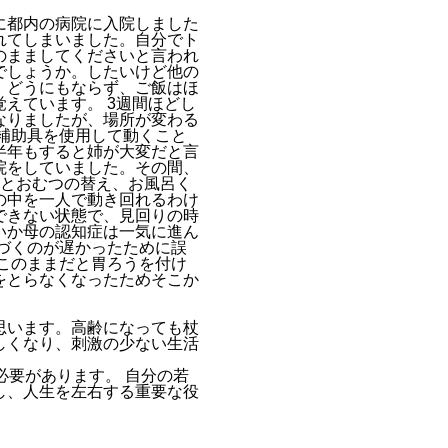
に都内の病院に入院しました
れてしまいました。自分でト
のまましてくださいと言われ
でしょうか。したいけど他の
、どうにもならず、ご飯はほ
えています。 3週間ほどし
なりましたが、場所が変わる
補助具を使用して動くこと
半年もすると姉が大変だと言
院をしていました。その間、
えとおむつの替え、お風呂く
の中を一人で動き回れるわけ
できない状態で、見回りの時
いか母の認知症は一気に進ん
づくのが遅かったために誤
このままだと胃ろうを付け
をとらなくなったためそこか
思います。高齢になっても杖
しくなり、刺激の少ない生活
必要があります。 自分の若
し、人生を左右する重要な役