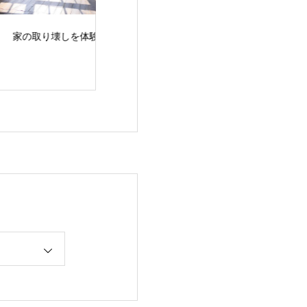
の取り壊しを体験
糖化度チェック
『1人ぼっちで
よ』更年期の私
てくれた言葉が
ナ看護の支えに