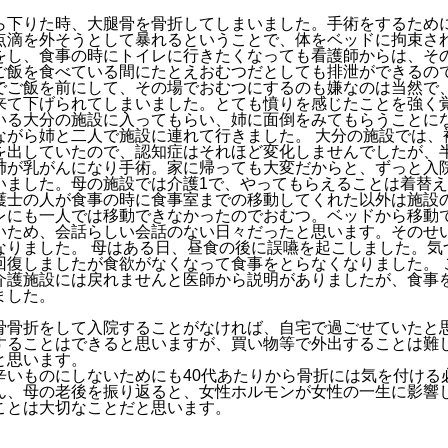
ら下りた時、大腿骨を骨折してしまいました。手術をするため
点滴を外そうとして暴れるということで、体をベッドに拘束さ
をし、食事の時にトイレに行きたくなっても看護師からは、そ
ご飯を食べている間にたとえおむつだとしても排泄ができるの
でご飯を前にして、その場でおむつにするのも嫌なのは当然で
来て下げられてしまいました。とても憤りを感じたことを強く覚
いる大分の施設に入ってもらい、姉に面倒をみてもらうことに
ながら姉と二人で施設に連れて行きました。 大分の施設では、
を出していたので、認知症はそれほど変化しませんでしたが、
姉が乳がんになり手術。家に帰っても大変だからと、ずっと入
いました。母の施設では介護1で、やってもらえることは着替
護士の人が食事の時に食事室までの移動してくれた以外は施設
レにも一人では移動できなかったのでおむつ。ベッドから移動
いため、会話らしい会話のない日々だったと思います。そのせ
なりました。 母はある日、昼食の後に誤嚥を起こしました。気
回復しましたが食欲がなくなって食事をとらなくなりました。 
介護施設には戻れませんと医師から説明がありましたが、食事
ました。
骨骨折をして入院することがなければ、自宅で過ごせていたと
することはできると思いますが、買い物等で外出することは難
と思います。
辛いものにしないためにも40代あたりから骨折には気を付ける
ん、母の老後を振り返ると、女性ホルモンが女性の一生に影響
ことは大切なことだと思います。