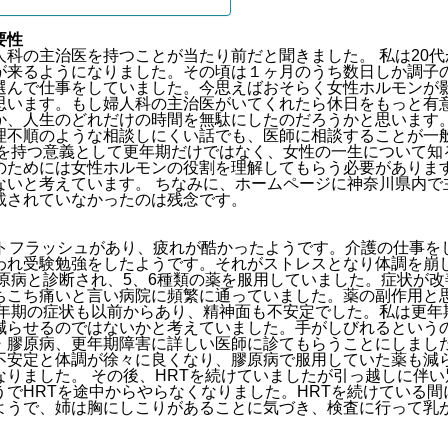
要性
科の主治医を持つことが当たり前だと聞きました。 私は20代か
が来るようになりました。その頃は１ヶ月のうち数日しか調子
選んで仕事をしていました。今思えばおそらく女性ホルモンが
思います。もし婦人科の主治医がいてくれたら休日をもっと有
か、人生のどれだけの時間を無駄にしたのだろうかと思います。
理不順のような相談しにくい話でも、医師に相談することが一
医を持つ意義として更年期だけではなく、女性の一生について知
のためには女性ホルモンの役割を理解してもらう必要がありま
ないと考えています。 ちなみに、ホームページに神奈川県内で
載されていなかったのは残念です。
ットフラッシュがあり、疲れが酷かったようです。介護の仕事を
われ受験勉強をしたようです。それがストレスとなり体調を崩
膠原病と診断され、5、6種類の薬を服用していました。症状が
ちこち痛いと言い病院に頻繁に通っていました。薬の副作用と
更年期の症状も以前からあり、精神面も不安定でした。私は更年
減らせるのではないかと考えていました。手がしびれるという
・膠原病、更年期障害に詳しい医師に診てもらうことにしました
不安定と体調が徐々に良くなり、膠原病で服用していた薬も減
なりました。 その後、HRTを続けていましたが引っ越しに伴
うでHRTを途中からやらなくなりました。HRTを続けている
ようで、姉は胸にしこりがあることに気づき、検査に行って乳
。