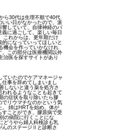
ら30代は生理不順で40代
のいい日がなかったので、派
影響していて、自律神経のバ
意義に過ごして、楽しい毎日
 これからは、更年期だけ
般的になっていってほしいと
る機会を作っていかなけれ
す。この部分は医療機関以外
主治医を探すサイトがあり
していたのでケアマネージャ
し仕事を辞めてしまいまし
改善しないと違う薬を処方さ
思われるようなことも起きて
期の症状を取り除いたら膠
のでリウマチなのかという気
。 姉はHRTを始め、体が
らすことができ、膠原病で受
い別の病院に行くことにな
間にどうやら婦人科検診も乳
がんのステージⅡと診断さ