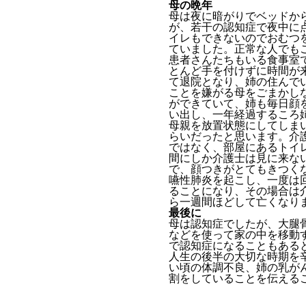
母の晩年
母は夜に暗がりでベッドか
が、若干の認知症で夜中に
イレもできないのでおむつ
ていました。正常な人でも
患者さんたちもいる食事室
とんど手を付けずに時間が
て退院となり、姉の住んで
ことを嫌がる母をごまかし
ができていて、姉も毎日顔
い出し、一年経過するころ
母親を放置状態にしてしま
らいだったと思います。介
ではなく、部屋にあるトイ
間にしか介護士は見に来な
で、顔つきがとてもきつく
嚥性肺炎を起こし、一度は
ることになり、その場合は
ら一週間ほどして亡くなり
最後に
母は認知症でしたが、大腿
などを使って家の中を移動
で認知症になることもある
人生の後半の大切な時期を
い頃の体調不良、姉の乳が
割をしていることを伝える