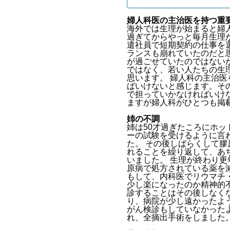
婦人科医の主治医を持つ重
海外では生理が始まると婦人
過ぎてからやっと毎月生理
遣社員で短期契約の仕事を
ランスも崩れていたのだと
が過ごせていたのではない
ではなく、若い人たちの生
思います。 婦人科の主治
ばいけないと感じます。そ
で担っていかなければいけ
ますが婦人科がひとつも掲
姉の不調
姉は50才過ぎたころにホ
ーの試験を受けるように言
た。 その後しばらくして
れることを繰り返して、あ
いました。 生理が終わり
原病で処方されている薬を
もして、内科医でリウマチ
少し楽になったのか精神的
診することはその後しなく
り、病院が少し遠かったよ
がん検診もしていなかった
れ、全摘出手術をしました